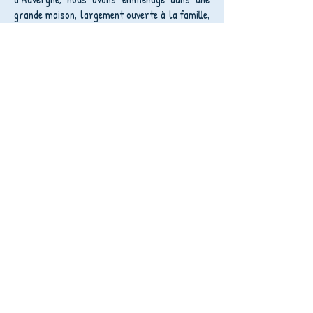
grande maison,
largement ouverte à la famille,
aux amis et à tous les amoureux de la nature
.
Livres, peintures et les produits
dérivés sont en vente lors des
événements annoncés sur l'
agenda
,
sur la
boutique en ligne
, mais aussi
et principalement à l'atelier.
Artiste-Auteure - N° Siret :
423 387 414 22
Inscrite à la Maison des Artistes
La Boutique en Ligne