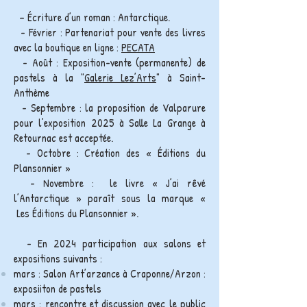
– Écriture d’un roman : Antarcti
que.
- Février : Partenariat pour vente des livres
avec la boutique en ligne :
PECATA
-
Août : Exposition-vente (permanente) de
pastels à la "
Galerie Lez
’
Arts
" à Saint-
Anthème
- Septembre :
la proposition de Valparure
pour l
’
exposition 2025 à Salle La Grange à
Retournac est acceptée.
- Octobre : Création des
«
Éditions du
Plansonnier
»
- Novembre : le livre
«
J
’
ai rêvé
l
’
Antarctique
» paraît sous la marque «
Les
Éditions du Plansonnier
».
- En 2024 participation
aux salons et
expositions suivants :
mars : Salon Art
’
arzance à Craponne/Arzon :
exposiiton de pastels
mars : rencontre et
discussion
avec le public