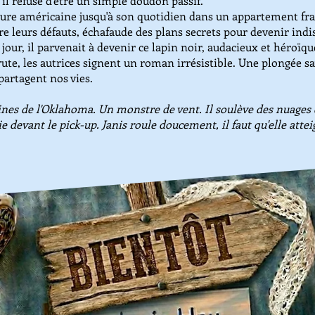
. il refuse d'être un simple doudon passif.
ure américaine jusqu'à son quotidien dans un appartement franç
tre leurs défauts, échafaude des plans secrets pour devenir ind
jour, il parvenait à devenir ce lapin noir, audacieux et héroïque
e, les autrices signent un roman irrésistible. Une plongée sa
partagent nos vies.
ines de l'Oklahoma. Un monstre de vent. Il soulève des nuages d
 devant le pick-up. Janis roule doucement, il faut qu'elle attei